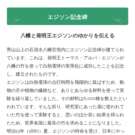
エジソン記念碑
八幡と発明王エジソンのゆかりを伝える
男山山上の石清水八幡宮境内にエジソン記念碑が建てられ
ています。これは、発明王トーマス・アルバ・エジソンが
八幡の竹を使って白熱電球の実用化に成功したことを記念
し、建立されたものです。
エジソンは白熱電球の点灯時間を飛躍的に延ばすため、動
物の爪や植物の繊維など、ありとあらゆる材料を使って実
験を繰り返していました。その材料は6,000種を数えたとい
われています。そんな折り、研究室にあった扇に使われて
いた竹を使って実験すると、思いのほか良い結果を得られ
たため、世界各国に最良の竹を求めることになりました。
明治13年（1880）夏、エジソンの特命を受け、日本にやっ