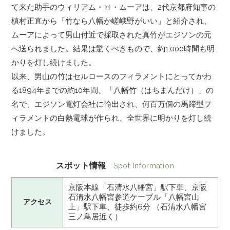
て来た助手のウィリアム・Ｈ・ムーアは、2代京都府知事の
槙村正直から「竹なら八幡か嵯峨野がいい」と紹介され、
ムーアによって男山付近で採取された真竹がエジソンの元
へ送られました。結果は驚くべきもので、約1,000時間も明
かりを灯し続けました。
以来、男山の竹はセルロースのフィラメントにとってかわ
る1894年までの約10年間、「八幡竹（はちまんだけ）」の
名で、エジソン電灯会社に輸出され、何百万個の馬蹄型フ
ィラメントの白熱電球が作られ、全世界に明かりを灯し続
けました。
スポット情報
Spot Information
京阪本線「石清水八幡宮」駅下車、京阪
石清水八幡宮参道ケーブル「八幡宮山
アクセス
上」駅下車、徒歩約6分 （石清水八幡宮
三ノ鳥居近く）