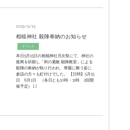
2019/5/15
相槌神社 殺陣奉納のお知らせ
イベント
本日5月15日の相槌神社月次祭にて、神社の
復興を祈願し「和の素敵 殺陣教室」による
殺陣の奉納が執り行われ、華麗に舞う姿に
参詣の方々も釘付けでした。 【日時】5月15
日 6月1日 （各日とも10時・11時 2回開
催予定） […]