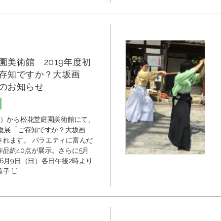
園美術館 2019年度初
存知ですか？大坂画
のお知らせ
（土）から松花堂庭園美術館にて、
初夏展「ご存知ですか？大坂画
されます。 バラエティに富んだ
作品約40点が展示。さらに5月
・6月9日（日）各日午後2時より
 […]