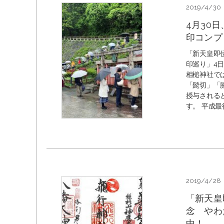
2019/4/30
4月30
印コンプ
「新天皇即
印巡り」4日
相槌神社で
「髭切」「
授与される
す。 平成最後
2019/4/28
「新天皇
念 やわ
中！