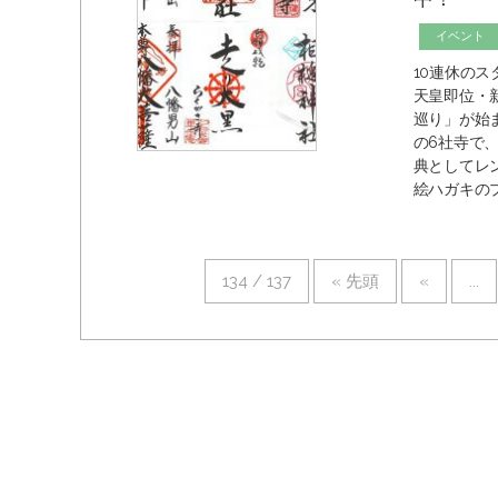
イベント
10連休の
天皇即位・
巡り」が始
の6社寺で
典としてレ
絵ハガキのプ
134 / 137
« 先頭
«
...