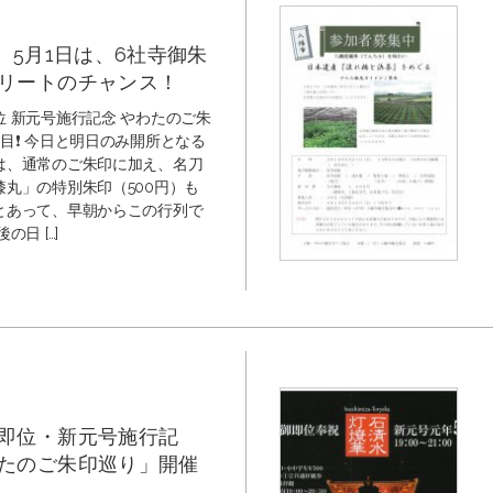
日、5月1日は、6社寺御朱
リートのチャンス！
位 新元号施行記念 やわたのご朱
目❗️ 今日と明日のみ開所となる
は、通常のご朱印に加え、名刀
膝丸」の特別朱印（500円）も
とあって、早朝からこの行列で
の日 […]
即位・新元号施行記
たのご朱印巡り」開催