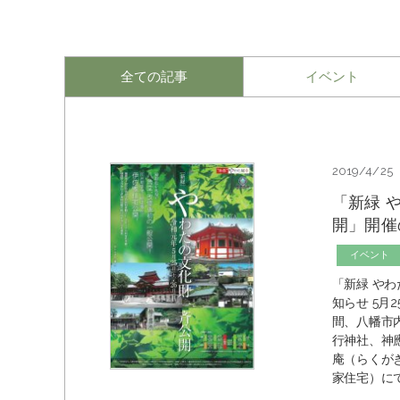
全ての記事
イベント
2019/4/25
「新緑 
開」開催
イベント
「新緑 や
知らせ 5月
間、八幡市
行神社、神
庵（らくが
家住宅）にて