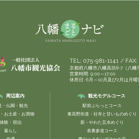
TEL:
075-981-1141
/ FAX:
京都府八幡市八幡高坊8-7（八
営業時間: 9:00～17:00
休所日: 6月～10月及び2月は月
周辺案内
観光モデルコース
社・仏閣・観光
駅前ぶらっとコース
・お土産・お買物
東高野街道・社寺と甘いものめぐり
体験・宿泊
新・やわた五水めぐり
暮らし
表裏参道コース