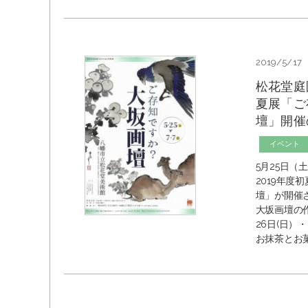
2019/5/17
松花堂庭
夏展「ご
壇」開催
イベント
5月25日
2019年度
壇」が開催
大坂画壇の
26日(日）
お抹茶とお菓子