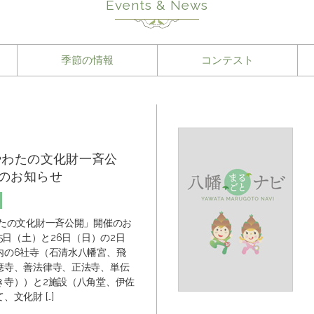
Events & News
季節の情報
コンテスト
やわたの文化財一斉公
のお知らせ
わたの文化財一斉公開」開催のお
25日（土）と26日（日）の2日
内の6社寺（石清水八幡宮、飛
應寺、善法律寺、正法寺、単伝
き寺））と2施設（八角堂、伊佐
、文化財 […]