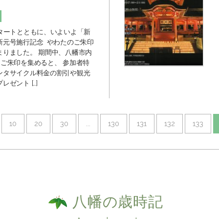
スタートとともに、いよいよ「新
新元号施行記念 やわたのご朱印
まりました。 期間中、八幡市内
、ご朱印を集めると、 参加者特
ンタサイクル料金の割引や観光
レゼント […]
10
20
30
...
130
131
132
133
八幡の歳時記