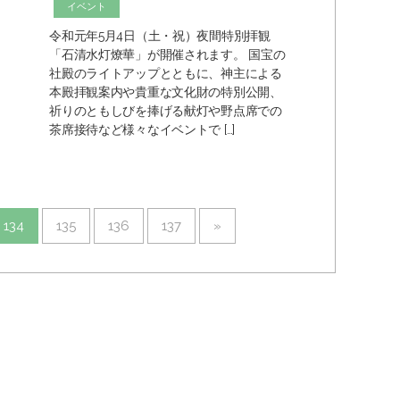
イベント
令和元年5月4日（土・祝）夜間特別拝観
「石清水灯燎華」が開催されます。 国宝の
社殿のライトアップとともに、神主による
本殿拝観案内や貴重な文化財の特別公開、
祈りのともしびを捧げる献灯や野点席での
茶席接待など様々なイベントで […]
134
135
136
137
»