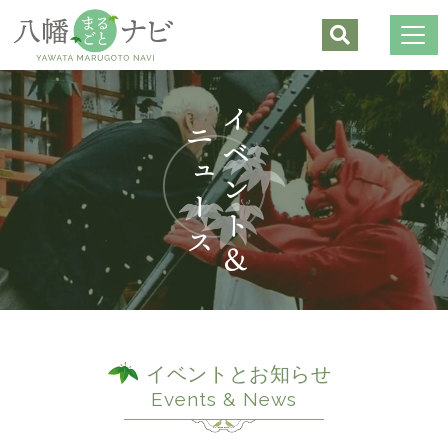
神社
仏閣
観光
お食事・喫茶
お土産・お買物
体験
宿泊
暮らし
交通
イベントとお知らせ
Events & News