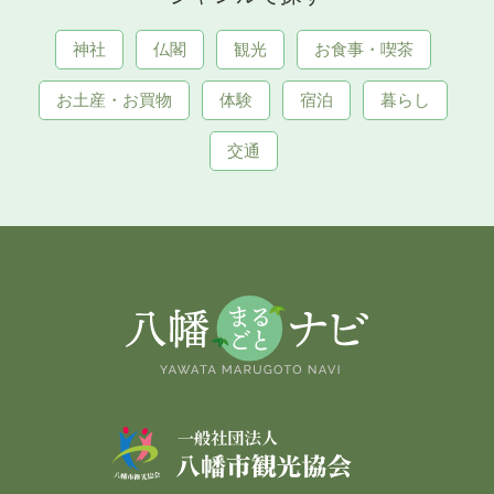
神社
仏閣
観光
お食事・喫茶
お土産・お買物
体験
宿泊
暮らし
交通