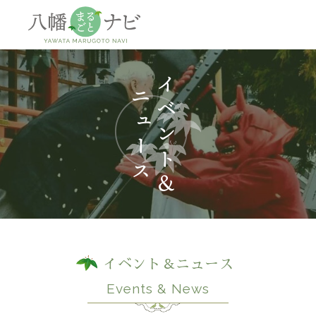
神社
仏閣
観
イベント＆ニュース
Events & News