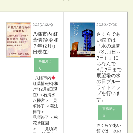
2025/12/9
2026/7/26
八幡市内 紅
さくらであ
葉情報(令和
い館では
７年12月9
「水の週間
日現在)
（8月1日～
7日）」に
事務局よ
ちなんで、
り
8月7日まで
展望塔の水
八幡市内
の日ブルー
紅葉情報(令和
ライトアッ
7年12月9日現
プを行いま
在) ＜石清水
す。
八幡宮＞ 見
頃終了 ＜善法
事務局よ
律寺＞
り
見頃終了 ＜松
花堂庭園
さくらであい
＞ 見頃終
館では「水の