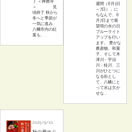
了 ＜神應寺
週間（8月1日
＞ 見
～7日）」に
頃終了 秋から
ちなんで、8
冬へと季節が
月7日まで展
一気に進み、
望塔の水の日
八幡市内の紅
ブルーライト
葉も、...
アップを行い
ます。 豊かな
農産物、和菓
子、そして木
津川・宇治
川・桂川、三
川がひとつに
なる街とし
て、八幡にと
って水は欠か
せな...
2025/9/10
秋の華めぐ