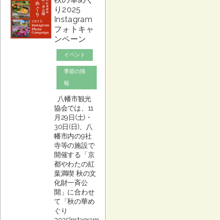
り2025
Instagram
フォトキャ
ンペーン
イベント
季節の情
報
八幡市観光
協会では、11
月29日(土)・
30日(日)、八
幡市内の9社
寺等の施設で
開催する「京
都やわたの紅
葉満喫 秋の文
化財一斉公
開」に合わせ
て「秋の華め
ぐり