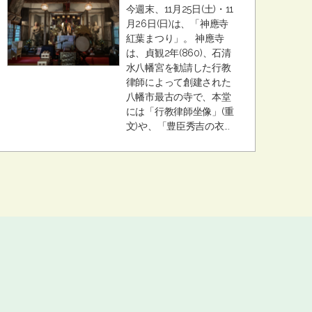
今週末、11月25日(土)・11
月26日(日)は、「神應寺
紅葉まつり」。 神應寺
は、貞観2年(860)、石清
水八幡宮を勧請した行教
律師によって創建された
八幡市最古の寺で、本堂
には「行教律師坐像」(重
文)や、「豊臣秀吉の衣...