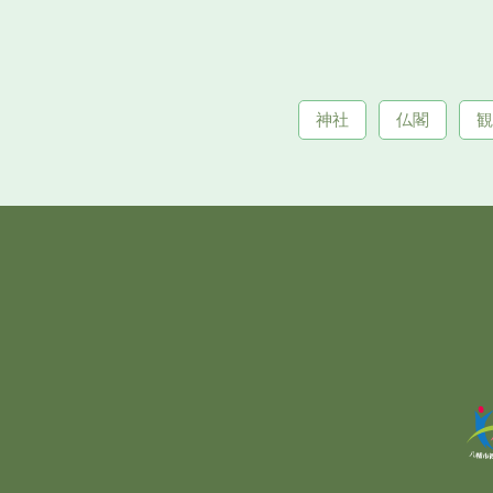
神社
仏閣
観