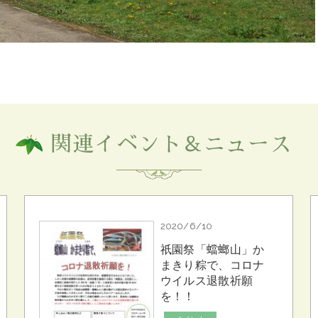
関連イベント＆ニュース
2020/6/10
祇園祭「蟷螂山」か
まきり粽で、コロナ
ウイルス退散祈願
を！！