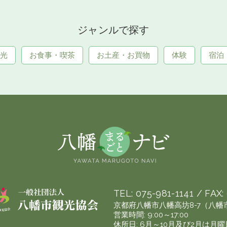
ジャンルで探す
光
お食事・喫茶
お土産・お買物
体験
宿泊
TEL:
075-981-1141
/ FAX:
京都府八幡市八幡高坊8-7（八
営業時間: 9:00～17:00
休所日: 6月～10月及び2月は月