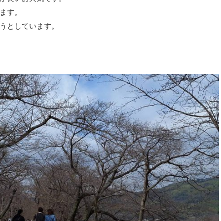
ます。
うとしています。
割提