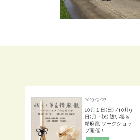
2023/9/27
10月１日(日) /10月9
日(月・祝) 祓い箒＆
精麻龍 ワークショッ
プ開催！