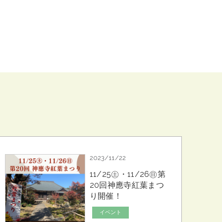
2023/11/22
11/25㊏・11/26㊐第
20回神應寺紅葉まつ
り開催！
イベント