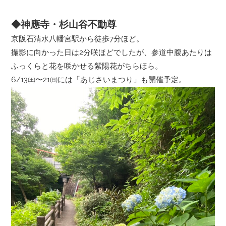
◆神應寺・杉山谷不動尊
京阪石清水八幡宮駅から徒歩7分ほど。
撮影に向かった日は2分咲ほどでしたが、参道中腹あたりは
ふっくらと花を咲かせる紫陽花がちらほら。
6/13㈯〜21㈰には「あじさいまつり」も開催予定。