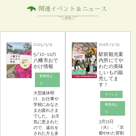
関連イベント＆ニュース
2025/5/9
2026/3/31
5/10-11の
駅前観光案
八幡市おで
内所にてや
かけ情報
わたの美味
しいもの販
事務局よ
売してま
り
す！
大型連休明
イベント
け、お仕事や
学校にみなさ
事務局よ
まお疲れさま
り
でした。 お天
3月31日
気に恵まれた
（火）、「京
ので、遠出を
都やわた背割
された方も多