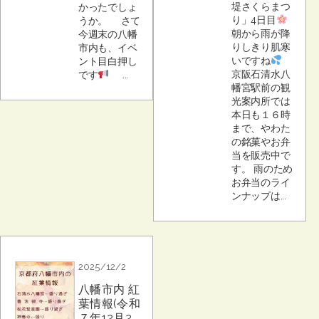
堤さくらまつ
かったでしょ
り」4日目
うか。 さて
朝から雨が降
今週末の八幡
りしきり肌寒
市内も、イベ
いですね
ント目白押し
京阪石清水八
です
...
幡宮駅前の観
光案内所では
本日も１６時
まで、やわた
の銘菓やお弁
当を販売中で
す。 雨のため
お弁当のライ
ンナップは...
2025/12/2
八幡市内 紅
葉情報(令和
７年12月2