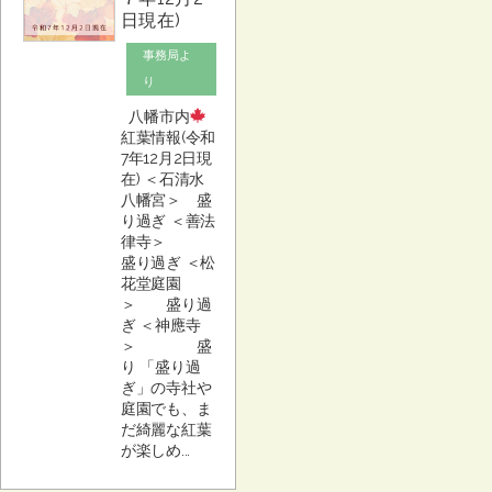
日現在)
事務局よ
り
八幡市内
紅葉情報(令和
7年12月2日現
在) ＜石清水
八幡宮＞ 盛
り過ぎ ＜善法
律寺＞
盛り過ぎ ＜松
花堂庭園
＞ 盛り過
ぎ ＜神應寺
＞ 盛
り 「盛り過
ぎ」の寺社や
庭園でも、ま
だ綺麗な紅葉
が楽しめ...