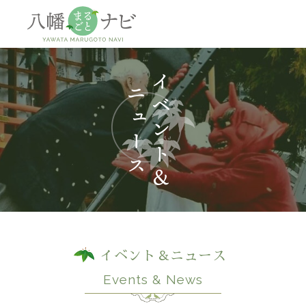
神社
仏閣
観
イベント＆ニュース
Events & News