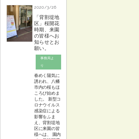
2020/3/26
「背割堤地
区」桜開花
時期、来園
の皆様へお
知らせとお
願い。
事務局よ
り
春めく陽気に
誘われ、八幡
市内の桜もほ
ころび始めま
した。 新型コ
ロナウイルス
感染症による
影響をふま
え、背割堤地
区に来園の皆
様へは、 園内