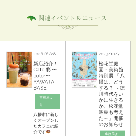
関連イベント＆ニュース
2026/6/28
2023/10/7
新店紹介！
松花堂庭
Cafe 彩 〜
園・美術館
color〜
特別展 「八
YAWATA
幡は、どう
BASE
する？ ～徳
川時代をい
事務局よ
かに生きる
り
か、松花堂
昭乗も考え
八幡市に新し
た～」開催
くオープンし
のお知らせ
たカフェの紹
介です
事務局よ