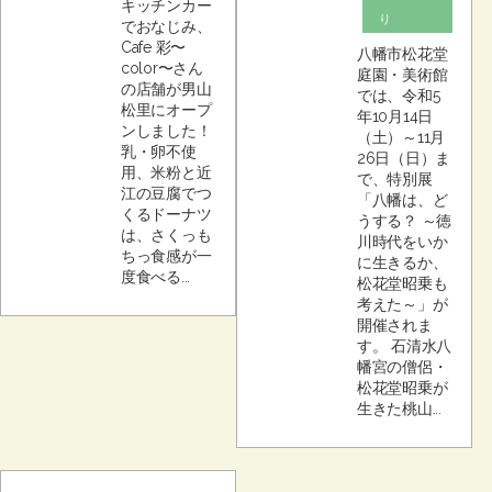
キッチンカー
り
でおなじみ、
Cafe 彩〜
八幡市松花堂
color〜さん
庭園・美術館
の店舗が男山
では、令和5
松里にオープ
年10月14日
ンしました！
（土）～11月
乳・卵不使
26日（日）ま
用、米粉と近
で、特別展
江の豆腐でつ
「八幡は、ど
くるドーナツ
うする？ ～徳
は、さくっも
川時代をいか
ちっ食感が一
に生きるか、
度食べる...
松花堂昭乗も
考えた～」が
開催されま
す。 石清水八
幡宮の僧侶・
松花堂昭乗が
生きた桃山...