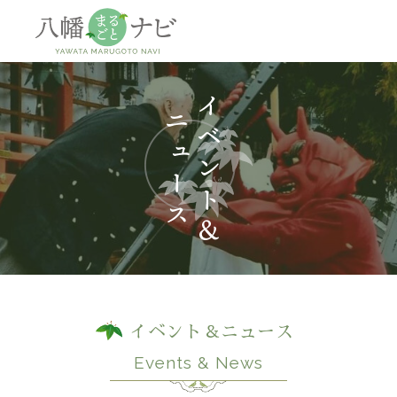
神社
仏閣
観
イベント＆ニュース
Events & News