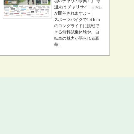
堤のチャリの祭典！】 今
週末は チャリサイ！2025
が開催されますよ～！
スポーツバイクで1.8ｋｍ
のロングライドに挑戦で
きる無料試乗体験や、自
転車の魅力が語られる豪
華...