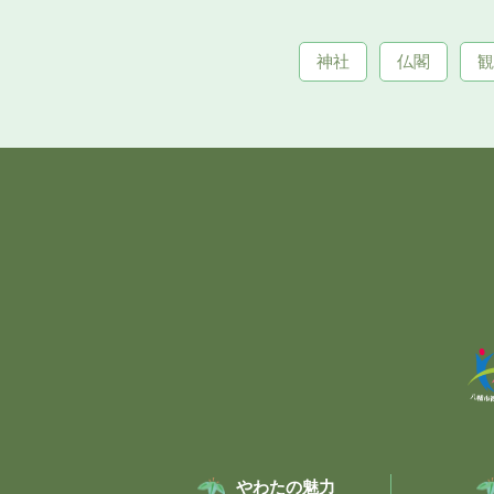
神社
仏閣
観
やわたの魅力