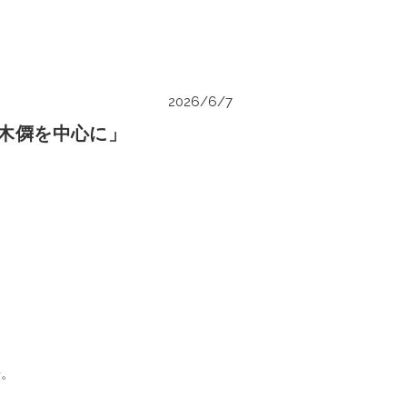
2026/6/7
木僲を中心に」
冊。