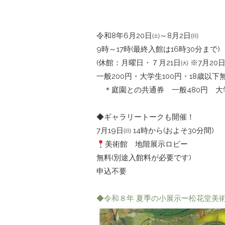
令和8年6月20日㈯～8月2日㈰
9時～17時(最終入館は16時30分まで)
(休館：月曜日・７月21日㈫ ※7月20日
一般200円・大学生100円・18歳以下
＊庭園との共通券 一般480円 大学
◆ギャラリートークも開催！
7月19日㈰ 14時から(およそ30分間)
美術館 地階展示ロビー
無料(別途入館料が必要です)
申込不要
◆令和８年 夏季の小展示ー松花堂美