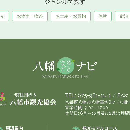
ジャンルで探す
光
お食事・喫茶
お土産・お買物
体験
宿泊
TEL:
075-981-1141
/ FAX:
京都府八幡市八幡高坊8-7（八
営業時間: 9:00～17:00
休所日: 6月～10月及び2月は月
周辺案内
観光モデルコース