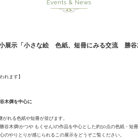
Events & News
の小展示「小さな絵 色紙、短冊にみる交流 勝谷
われます】
谷木僲を中心に
け継がれる色紙や短冊が並びます。
谷木僲(かつや もくせん)の作品を中心とした約50点の色紙・短
心のやりとりが感じられるこの展示をどうぞご覧ください。