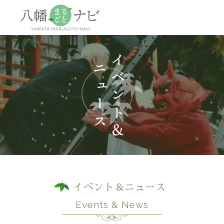
神社
仏閣
観
イベント＆ニュース
Events & News