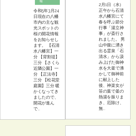
報
2月1日（水）
正午から石清
令和5年3月24
水八幡宮にて
日現在の八幡
春を呼ぶ節分
市内の主な観
行事「湯立神
光スポットの
事」が斎行さ
桜の開花情報
れました。 男
をお知らせし
山中腹に湧き
ます。 【石清
出る霊泉「石
水八幡宮】一
清水」から汲
分 【背割堤】
み上げた御神
三分 【さくら
水を大釜で沸
近隣公園】一
かして御神前
分 【正法寺】
に献上した
三分 【松花堂
後、神楽女が
庭園】三分 暖
笹の葉で釜の
かくなってき
熱湯を振りま
ましたので、
き、厄除け、
開花が進ん
無...
で...