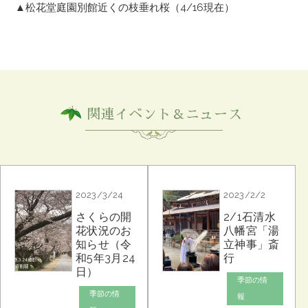
▲松花堂庭園別館近くの枝垂れ桜（4/16現在）
関連イベント＆ニュース
2023/3/24
2023/2/2
さくらの開
2/1石清水
花状況のお
八幡宮「湯
知らせ（令
立神事」斎
和5年3月24
行
日）
季節の情
季節の情
報