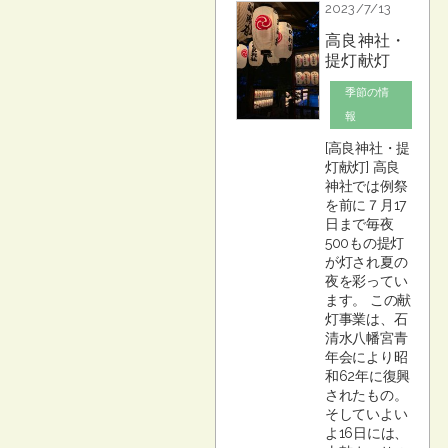
2023/7/13
高良神社・
提灯献灯
季節の情
報
[高良神社・提
灯献灯] 高良
神社では例祭
を前に７月17
日まで毎夜
500もの提灯
が灯され夏の
夜を彩ってい
ます。 この献
灯事業は、石
清水八幡宮青
年会により昭
和62年に復興
されたもの。
そしていよい
よ16日には、