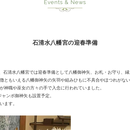
Events & News
石清水八幡宮の迎春準備
日(土)、石清水八幡宮では迎春準備として八幡御神矢、お札・お守り
徴ともいえる八幡御神矢の矢羽や組みひもに不具合やほつれがな
が神職や巫女の方々の手で入念に行われていました。
たジャンボ御神矢も設置予定。
います。