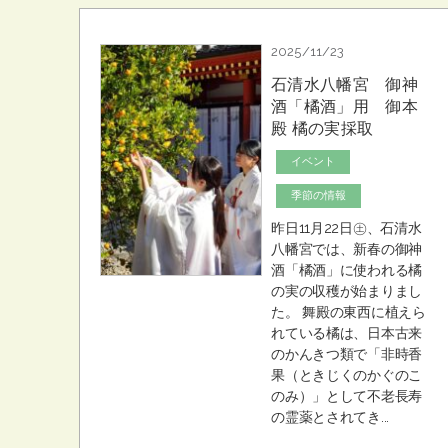
2025/11/23
石清水八幡宮 御神
酒「橘酒」用 御本
殿 橘の実採取
イベント
季節の情報
昨日11月22日㊏、石清水
八幡宮では、新春の御神
酒「橘酒」に使われる橘
の実の収穫が始まりまし
た。 舞殿の東西に植えら
れている橘は、日本古来
のかんきつ類で「非時香
果（ときじくのかぐのこ
のみ）」として不老長寿
の霊薬とされてき...