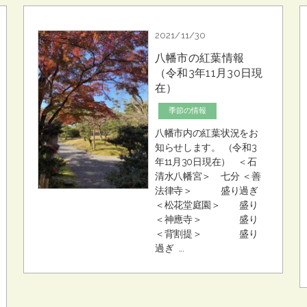
2021/11/30
八幡市の紅葉情報
（令和3年11月30日現
在）
季節の情報
八幡市内の紅葉状況をお
知らせします。 （令和3
年11月30日現在） ＜石
清水八幡宮＞ 七分 ＜善
法律寺＞ 盛り過ぎ
＜松花堂庭園＞ 盛り
＜神應寺＞ 盛り
＜背割提＞ 盛り
過ぎ ...