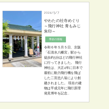
2024/5/7
やわたの社寺めぐり
～飛行神社 青もみじ
朱印～
季節の情報
令和６年５月５日、京阪
「石清水八幡宮」駅から
徒歩約5分ほどの飛行神社
に行ってきました。 飛行
神社は、大正4年に日本で
最初に動力飛行機を飛ば
した二宮忠八翁により創
建されました。 現在の建
物は平成元年に飛行原理
発見博年を記念...