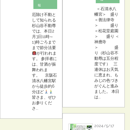
報
＜石清水八
幡宮＞ 盛り
厄除け不動と
＜善法律寺
して知られる
＞ 盛り
杉山谷不動尊
＜松花堂庭園
では、本日2
＞ 盛り ＜
月3日11時～
神應寺
13時ごろまで
＞ 盛
まで節分法要
り（杉山谷不
が行われま
動尊は五分程
す。 参拝者に
度です） 三
は、甘酒が振
連休はお天気
舞われま
に恵まれ、も
す。 京阪石
みじの色づき
清水八幡宮駅
がぐんと進み
から徒歩約6
ました。 本日
分ほど
は...
皆さま、ぜひ
お参りくだ
さ...
2024/5/17