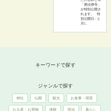
「善法律寺」
が特別公開さ
れます。 特
別公開日：5
月1...
キーワードで探す
ジャンルで探す
神社
仏閣
観光
お食事・喫茶
お土産・お買物
体験
宿泊
暮らし