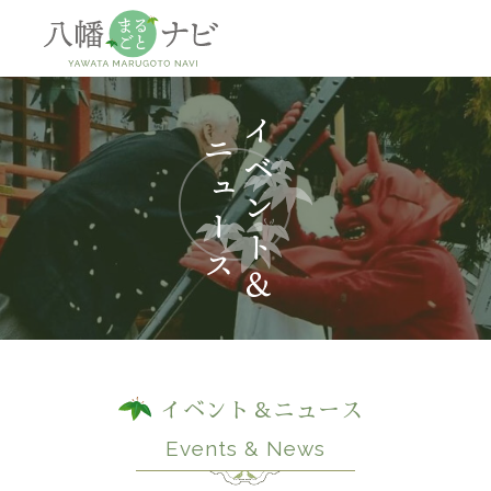
神社
仏閣
観
イベント＆ニュース
Events & News