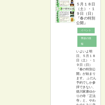
５月１８日
（土）・１
９日（日）
『春の特別
公開』
イベント
季節の情
報
いよいよ明
日、５月１８
日（土）・１
９日（日）
『春の特別公
開』が始まり
ます。 ふだん
予約でしか参
拝できない、
徳川家康ゆか
りの寺「正法
寺」と、やわ
たのもみじ寺