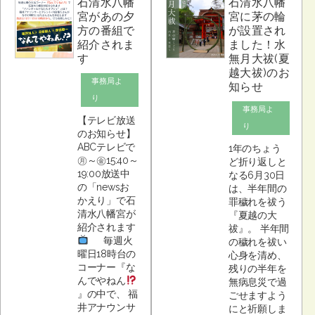
石清水八幡
石清水八幡
宮があの夕
宮に茅の輪
方の番組で
が設置され
紹介されま
ました！水
す
無月大祓(夏
越大祓)のお
事務局よ
知らせ
り
事務局よ
【テレビ放送
り
のお知らせ】
ABCテレビで
1年のちょう
㊊～㊎15:40～
ど折り返しと
19:00放送中
なる6月30日
の「newsお
は、半年間の
かえり」で石
罪穢れを祓う
清水八幡宮が
『夏越の大
紹介されます
祓』。 半年間
毎週火
の穢れを祓い
曜日18時台の
心身を清め、
コーナー『な
残りの半年を
んでやねん
無病息災で過
』の中で、 福
ごせますよう
井アナウンサ
にと祈願しま