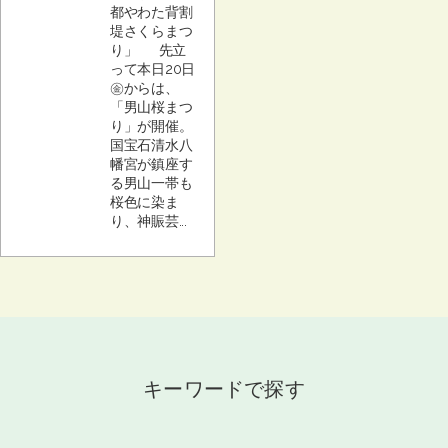
都やわた背割
堤さくらまつ
り」 先立
って本日20日
㊎からは、
「男山桜まつ
り」が開催。
国宝石清水八
幡宮が鎮座す
る男山一帯も
桜色に染ま
り、神賑芸...
キーワードで探す