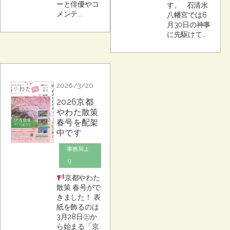
ーと俳優やコ
す。 石清水
メンテ...
八幡宮では6
月30日の神事
に先駆けて...
2026/3/20
2026京都
やわた散策
春号を配架
中です
事務局よ
り
京都やわた
散策 春号がで
きました！ 表
紙を飾るのは
3月28日㊏か
ら始まる「京