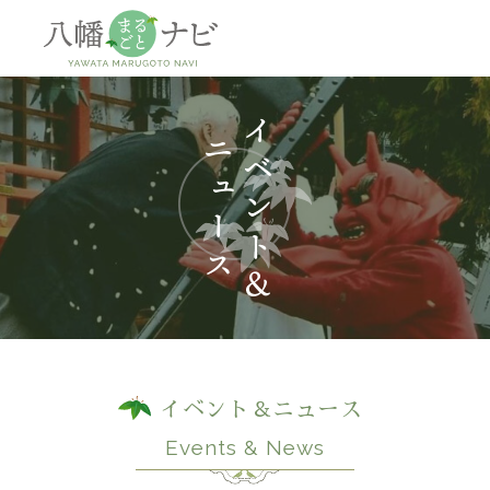
神社
仏閣
観
イベント＆ニュース
Events & News