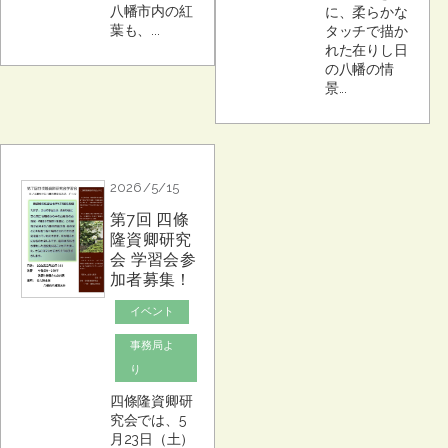
八幡市内の紅
に、柔らかな
葉も、...
タッチで描か
れた在りし日
の八幡の情
景...
2026/5/15
第7回 四條
隆資卿研究
会 学習会参
加者募集！
イベント
事務局よ
り
四條隆資卿研
究会では、5
月23日（土）