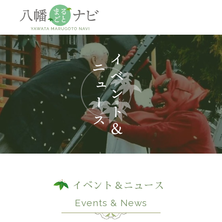
神社
仏閣
観
イベント＆ニュース
Events & News