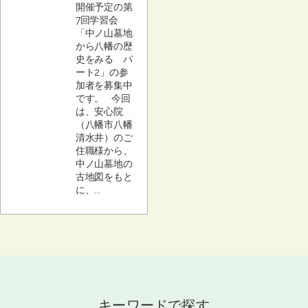
開催予定の第
7回学習会
「中ノ山墓地
から八幡の歴
史をみる パ
ート2」の参
加者を募集中
です。 今回
は、安心院
（八幡市八幡
清水井）のご
住職様から、
中ノ山墓地の
古地図をもと
に、...
キーワードで探す