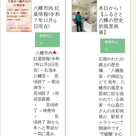
八幡市内 紅
本日から！
葉情報(令和
【ふるさと
７年12月9
八幡の歴史
日現在)
的風景画
展】
事務局よ
事務局よ
り
り
八幡市内
紅葉情報(令和
広報やわたの
7年12月9日現
郷土の歴史
在) ＜石清水
欄、「八幡散
八幡宮＞ 見
策」の挿絵な
頃終了 ＜善法
どで 長年、八
律寺＞
幡市の風景を
見頃終了 ＜松
題材に絵を描
花堂庭園
かれている画
＞ 見頃終
家・小山嘉巳
了 ＜神應寺
さんの水彩画
＞ 見
展が、駅前ギ
頃終了 秋から
ャラリーにて
冬へと季節が
開催中です。
一気に進み、
“守破離”を心