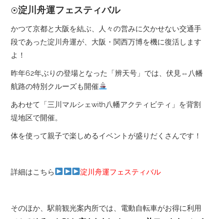
淀川舟運フェスティバル
⦿
かつて京都と大阪を結ぶ、人々の営みに欠かせない交通手
段であった淀川舟運が、大阪・関西万博を機に復活します
よ！
昨年62年ぶりの登場となった「辨天号」では、伏見⇔八幡
航路の特別クルーズも開催
あわせて「三川マルシェwith八幡アクティビティ」を背割
堤地区で開催。
体を使って親子で楽しめるイベントが盛りだくさんです！
詳細はこちら
淀川舟運フェスティバル
そのほか、駅前観光案内所では、電動自転車がお得に利用