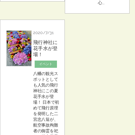
心...
2020/7/31
飛行神社に
花手水が登
場！
イベント
八幡の観光ス
ポットとして
も人気の飛行
神社にこの夏
花手水が登
場！ 日本で初
めて飛行原理
を発明した二
宮忠八翁が、
航空事故殉難
者の御霊を祀