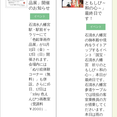
品展」開催
ともしび～
のお知らせ
和の心～」
最終日で
イベント
す！
石清水八幡宮
イベント
駅・駅前ギャ
ラリーにて
石清水八幡宮
「色鉛筆画作
の御本殿や境
品展」が11月
内をライトア
15日（金）～
ップするイベ
17日（日）開
ント「国宝・
催されます。
石清水八幡
会場内には
宮 祈りのと
「ぬり絵体験
もしび～和の
コーナー（無
心～」本日が
料）」も併
最終日です。
設。さらに16
石清水八幡宮
日、17日は
参道ケーブル
「1day 色え
では現役の客
んぴつ画教室
室乗務員の方
（受講料
が搭乗してく
￥2000）...
ださいます。
本日は雨の