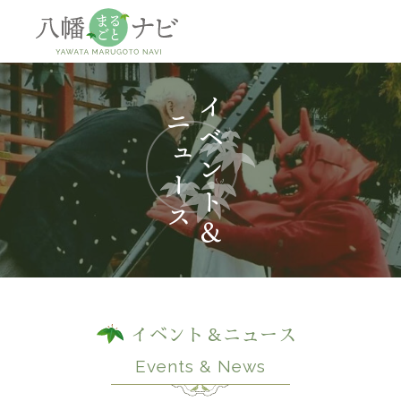
神社
仏閣
観
イベント＆ニュース
Events & News