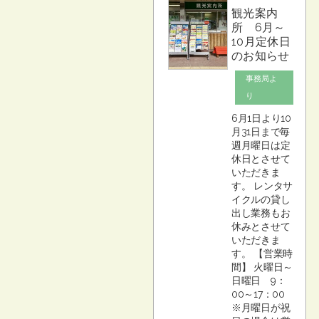
観光案内
所 6月～
10月定休日
のお知らせ
事務局よ
り
6月1日より10
月31日まで毎
週月曜日は定
休日とさせて
いただきま
す。 レンタサ
イクルの貸し
出し業務もお
休みとさせて
いただきま
す。 【営業時
間】 火曜日～
日曜日 9：
00～17：00
※月曜日が祝