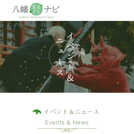
神社
仏閣
観
イベント＆ニュース
Events & News