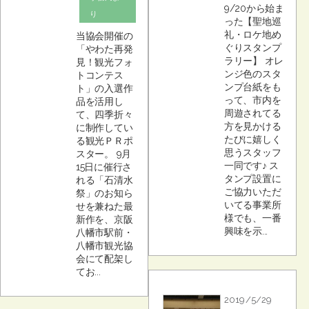
9/20から始ま
り
った【聖地巡
礼・ロケ地め
当協会開催の
ぐりスタンプ
「やわた再発
ラリー】 オレ
見！観光フォ
ンジ色のスタ
トコンテス
ンプ台紙をも
ト」の入選作
って、市内を
品を活用し
周遊されてる
て、四季折々
方を見かける
に制作してい
たびに嬉しく
る観光ＰＲポ
思うスタッフ
スター。 9月
一同です♪ ス
15日に催行さ
タンプ設置に
れる「石清水
ご協力いただ
祭」のお知ら
いてる事業所
せを兼ねた最
様でも、一番
新作を、京阪
興味を示...
八幡市駅前・
八幡市観光協
会にて配架し
てお...
2019/5/29