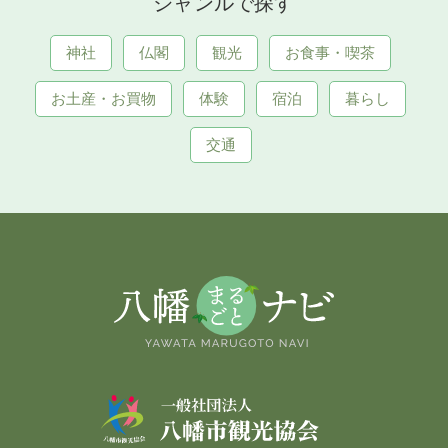
ジャンルで探す
神社
仏閣
観光
お食事・喫茶
お土産・お買物
体験
宿泊
暮らし
交通