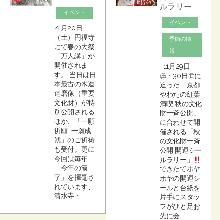
ルラリー
イベント
イベント
４月20日
（土）円福寺
季節の情
にて春の大祭
報
「万人講」が
開催されま
11月29日
す。 当日は日
㊏・30日㊐に
本最古の木造
迫った「京都
達磨像（重要
やわたの紅葉
文化財）が特
満喫 秋の文化
別公開される
財一斉公開」
ほか、「一願
に合わせて開
祈願 一願成
催される「秋
就」のご祈祷
の文化財一斉
も受付。更に
公開 開運シー
今回は毎年
ルラリー」
「今年の漢
できたてホヤ
字」を揮毫さ
ホヤの開運シ
れています、
ールと台紙を
清水寺・...
片手にスタッ
フがひと足お
先に会...