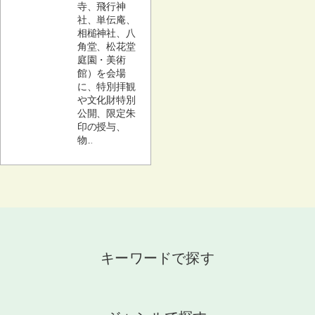
寺、飛行神
社、単伝庵、
相槌神社、八
角堂、松花堂
庭園・美術
館）を会場
に、特別拝観
や文化財特別
公開、限定朱
印の授与、
物...
キーワードで探す