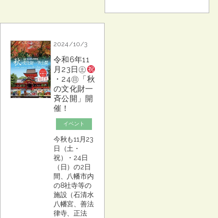
2024/10/3
令和6年11
月23日㊏
・24㊐「秋
の文化財一
斉公開」開
催！
イベント
今秋も11月23
日（土・
祝）・24日
（日）の2日
間、八幡市内
の8社寺等の
施設（石清水
八幡宮、善法
律寺、正法