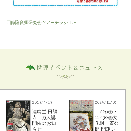
四條隆資卿研究会ツアーチラシPDF
関連イベント＆ニュース
2019/4/19
2025/11/16
達磨堂 円福
11/29㊏・
寺 万人講
11/30㊐文
開催のお知
化財一斉公
らせ
開 開運シー