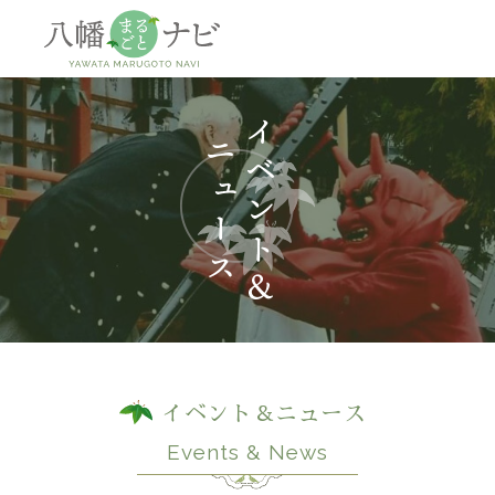
神社
仏閣
観
イベント＆ニュース
Events & News