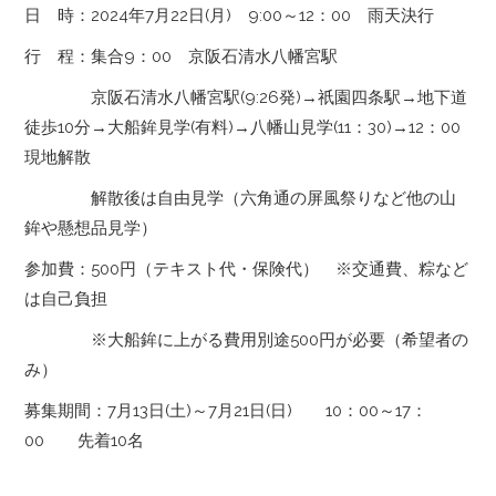
日 時：2024年7月22日(月) 9:00～12：00 雨天決行
行 程：集合9：00 京阪石清水八幡宮駅
京阪石清水八幡宮駅(9:26発)→祇園四条駅→地下道
徒歩10分→大船鉾見学(有料)→八幡山見学(11：30)→12：00
現地解散
解散後は自由見学（六角通の屏風祭りなど他の山
鉾や懸想品見学）
参加費：500円（テキスト代・保険代） ※交通費、粽など
は自己負担
※大船鉾に上がる費用別途500円が必要（希望者の
み）
募集期間：7月13日(土)～7月21日(日) 10：00～17：
00 先着10名